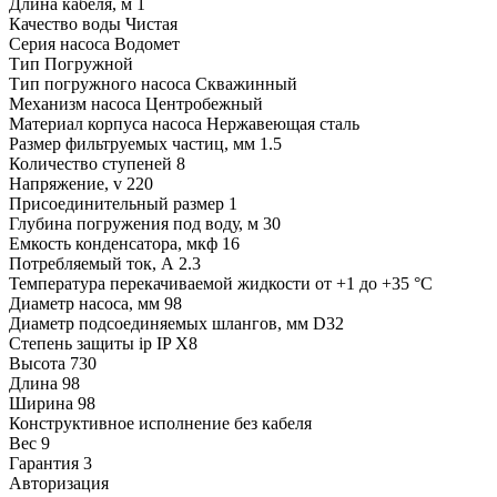
Длина кабеля, м
1
Качество воды
Чистая
Серия насоса
Водомет
Тип
Погружной
Тип погружного насоса
Скважинный
Механизм насоса
Центробежный
Материал корпуса насоса
Нержавеющая сталь
Размер фильтруемых частиц, мм
1.5
Количество ступеней
8
Напряжение, v
220
Присоединительный размер
1
Глубина погружения под воду, м
30
Емкость конденсатора, мкф
16
Потребляемый ток, А
2.3
Температура перекачиваемой жидкости
от +1 до +35 °C
Диаметр насоса, мм
98
Диаметр подсоединяемых шлангов, мм
D32
Степень защиты ip
IP Х8
Высота
730
Длина
98
Ширина
98
Конструктивное исполнение
без кабеля
Вес
9
Гарантия
3
Авторизация