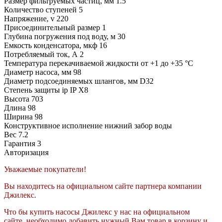
Размер фильтруемых частиц, мм
1.5
Количество ступеней
5
Напряжение, v
220
Присоединительный размер
1
Глубина погружения под воду, м
30
Емкость конденсатора, мкф
16
Потребляемый ток, А
2
Температура перекачиваемой жидкости
от +1 до +35 °C
Диаметр насоса, мм
98
Диаметр подсоединяемых шлангов, мм
D32
Степень защиты ip
IP Х8
Высота
703
Длина
98
Ширина
98
Конструктивное исполнение
нижний забор воды
Вес
7.2
Гарантия
3
Авторизация
Уважаемые покупатели!
Вы находитесь на официальном сайте партнера компании
Джилекс.
Что бы купить насосы Джилекс у нас на официальном
сайте, необходимо добавить нужный Вам товар в корзину и