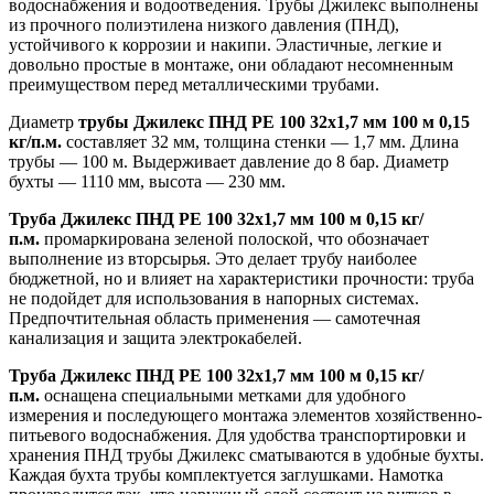
водоснабжения и водоотведения. Трубы Джилекс выполнены
из прочного полиэтилена низкого давления (ПНД),
устойчивого к коррозии и накипи. Эластичные, легкие и
довольно простые в монтаже, они обладают несомненным
преимуществом перед металлическими трубами.
Диаметр
трубы Джилекс ПНД PE 100 32х1,7 мм 100 м 0,15
кг/п.м.
составляет 32 мм, толщина стенки — 1,7 мм. Длина
трубы — 100 м. Выдерживает давление до 8 бар. Диаметр
бухты — 1110 мм, высота — 230 мм.
Труба Джилекс ПНД PE 100 32х1,7 мм 100 м 0,15 кг/
п.м.
промаркирована зеленой полоской, что обозначает
выполнение из вторсырья. Это делает трубу наиболее
бюджетной, но и влияет на характеристики прочности: труба
не подойдет для использования в напорных системах.
Предпочтительная область применения — самотечная
канализация и защита электрокабелей.
Труба Джилекс ПНД PE 100 32х1,7 мм 100 м 0,15 кг/
п.м.
оснащена специальными метками для удобного
измерения и последующего монтажа элементов хозяйственно-
питьевого водоснабжения. Для удобства транспортировки и
хранения ПНД трубы Джилекс сматываются в удобные бухты.
Каждая бухта трубы комплектуется заглушками. Намотка