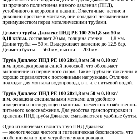
из прочного полиэтилена низкого давления (ПНД),
устойчивого к коррозии и накипи. Эластичные, легкие и
довольно простые в монтаже, они обладают несомненным
преимуществом перед металлическими трубами.
Диаметр
трубы Джилекс ПНД PE 100 20х1,8 мм 50 м
0,10 кг/п.м.
составляет 20 мм, толщина стенки — 1,8 мм.
Длина трубы — 50 м. Выдерживает давление до 12,5 бар.
Диаметр бухты — 560 мм, высота — 200 мм.
Труба Джилекс ПНД PE 100 20х1,8 мм 50 м 0,10 кг/
п.м.
промаркирована синей полоской, что обозначает
выполнение из первичного сырья. Такие трубы не токсичны и
хорошо справляются с постоянными нагрузками. Отлично
подходят для монтажа водопровода, в т. ч. с питьевой водой.
Труба Джилекс ПНД PE 100 20х1,8 мм 50 м 0,10 кг/
п.м.
оснащена специальными метками для удобного
измерения и последующего монтажа элементов хозяйственно-
питьевого водоснабжения. Для удобства транспортировки и
хранения ПНД трубы Джилекс сматываются в удобные бухты.
Одно из ключевых свойств труб ПНД Джилекс
— экологическая чистота и гигиеническая безопасность, что
особенно важно при устройстве водопроводов.