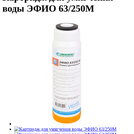
воды ЭФИО 63/250М