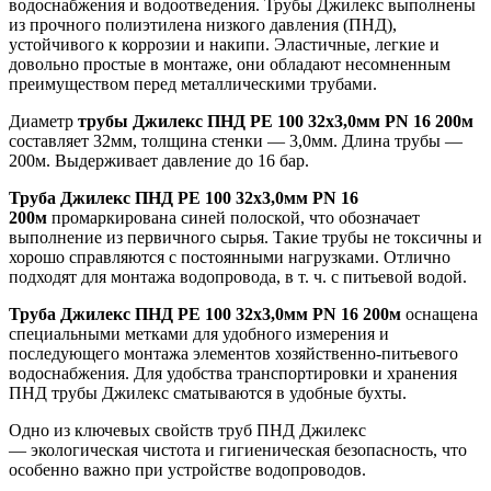
водоснабжения и водоотведения. Трубы Джилекс выполнены
из прочного полиэтилена низкого давления (ПНД),
устойчивого к коррозии и накипи. Эластичные, легкие и
довольно простые в монтаже, они обладают несомненным
преимуществом перед металлическими трубами.
Диаметр
трубы Джилекс ПНД РЕ 100 32х3,0мм PN 16 200м
составляет 32мм, толщина стенки — 3,0мм. Длина трубы —
200м. Выдерживает давление до 16 бар.
Труба Джилекс ПНД РЕ 100 32х3,0мм PN 16
200м
промаркирована синей полоской, что обозначает
выполнение из первичного сырья. Такие трубы не токсичны и
хорошо справляются с постоянными нагрузками. Отлично
подходят для монтажа водопровода, в т. ч. с питьевой водой.
Труба Джилекс ПНД РЕ 100 32х3,0мм PN 16 200м
оснащена
специальными метками для удобного измерения и
последующего монтажа элементов хозяйственно-питьевого
водоснабжения. Для удобства транспортировки и хранения
ПНД трубы Джилекс сматываются в удобные бухты.
Одно из ключевых свойств труб ПНД Джилекс
— экологическая чистота и гигиеническая безопасность, что
особенно важно при устройстве водопроводов.