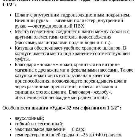
1 1/2":
Шланг с внутренним гидроизоляционным покрытием.
Внешний рукав — вязаный полиэстер; внутренний
рукав —экструдированный ПВХ.
Муфта герметично соединяет шланги между собой и c
другими элементами системы водоснабжения
(насосами, магистралями подачи воды и т. п.).
Катушка обеспечивает удобное хранение шлангов. В
корпусе имеется место под хранение соответствующей
муфты.
Благодаря «ножкам» может храниться на витрине
магазина с дренажными и фекальными насосами. Также
катушка может быть использована в качестве
приспособления, позволяющего перекидывать шланг
через различные препятствия, избегая изломов и
слипания стенок шланга. Благодаря «желобу»,
обеспечивается необходимый радиус изгиба.
Особенности
шланга «Удав» 32 мм с фитингом 1 1/2":
двухслойный;
гибкий и всесезонный;
максимальное давление — 8 бар;
температура внешней среды от -25 до +40 градусов